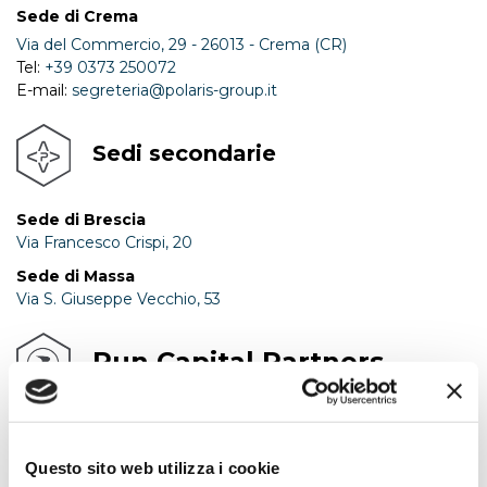
Sede di Crema
Via del Commercio, 29 - 26013 - Crema (CR)
Tel:
+39 0373 250072
E-mail:
segreteria@polaris-group.it
Sedi secondarie
Sede di Brescia
Via Francesco Crispi, 20
Sede di Massa
Via S. Giuseppe Vecchio, 53
Run Capital Partners
London
- Suite 18.9 Exhibition House Addison Bridge
Place, W14 8XP
Questo sito web utilizza i cookie
Luxembourg
- 12C Rue Guillaume J. Kroll, 1882