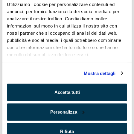
Milano
- Corso Italia 3, 20122
Utilizziamo i cookie per personalizzare contenuti ed
Conegliano
- Viale Italia 203, 31015
annunci, per fornire funzionalità dei social media e per
analizzare il nostro traffico. Condividiamo inoltre
Tel:
+356 79515338
informazioni sul modo in cui utilizza il nostro sito con i
Email:
info@runcapital.partners
nostri partner che si occupano di analisi dei dati web,
pubblicità e social media, i quali potrebbero combinarle
con altre informazioni che ha fornito loro o che hanno
* NOME
raccolto dal suo utilizzo dei loro servizi.
* COGNOME
Mostra dettagli
* EMAIL
Accetta tutti
AZIENDA
Personalizza
* MESSAGGIO
Rifiuta